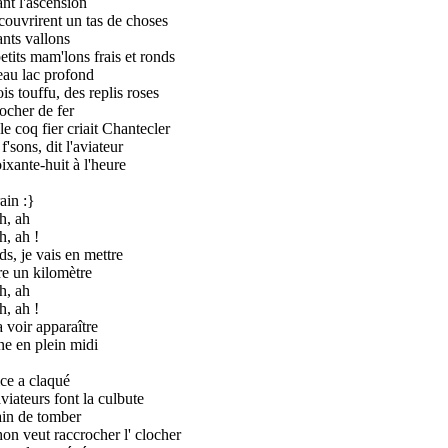
nt l'ascension
écouvrirent un tas de choses
ants vallons
etits mam'lons frais et ronds
au lac profond
is touffu, des replis roses
ocher de fer
le coq fier criait Chantecler
'sons, dit l'aviateur
ixante-huit à l'heure
ain :}
h, ah
h, ah !
ds, je vais en mettre
e un kilomètre
h, ah
h, ah !
 voir apparaître
ne en plein midi
ice a claqué
viateurs font la culbute
ain de tomber
on veut raccrocher l' clocher