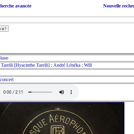
herche avancée
Nouvelle reche
lune
 Tarelli [Hyacinthe Tarelli]
;
André Lénéka
;
Will
l
concert