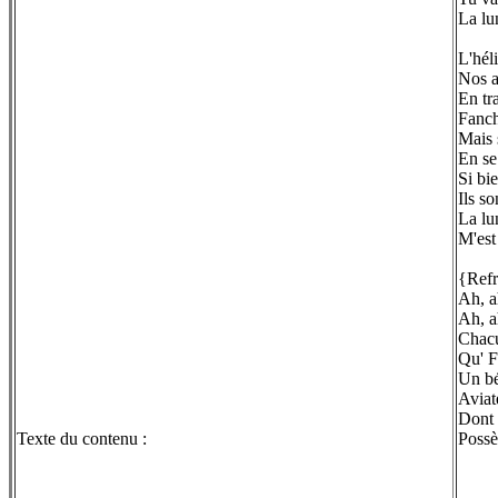
La lu
L'hél
Nos a
En tr
Fanch
Mais 
En se
Si bi
Ils s
La lun
M'est
{Refr
Ah, a
Ah, a
Chacu
Qu' F
Un b
Aviat
Dont 
Texte du contenu :
Possè