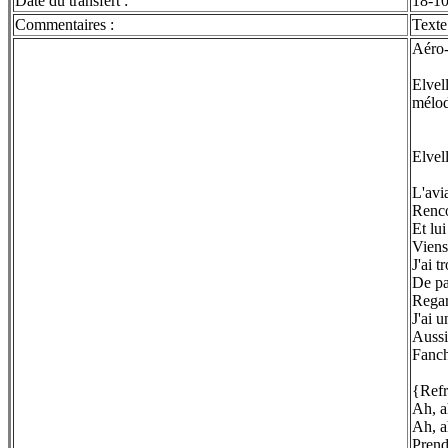
Date du transfert :
18-1
Commentaires :
Texte
Aéro
Elvel
mélod
Elvell
L'avi
Renco
Et lui
Viens
J'ai 
De pa
Rega
J'ai u
Aussit
Fanch
{Refr
Ah, a
Ah, a
Prend