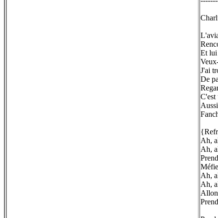
-------
Charl
L'avi
Renco
Et lui
Veux-
J'ai 
De pa
Rega
C'est 
Aussit
Fanch
{Refr
Ah, a
Ah, a
Prend
Méfie
Ah, a
Ah, a
Allon
Prend