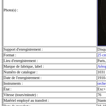
Photo(s) :
Support d'enregistrement :
Disq
Format :
25 cm
Lieu d'enregistrement :
Paris
Marque de fabrique, label :
Aéro
Numéro de catalogue :
1031
Date de l'enregistrement :
1910
Instruments :
orche
État :
Exc+
Vitesse (tours/minute) :
76
Matériel employé au transfert :
Stant