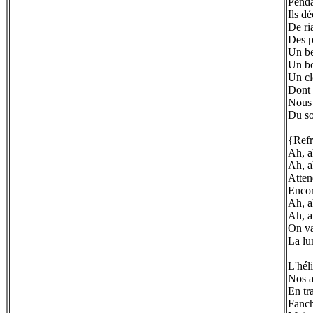
Penda
Ils d
De ri
Des p
Un be
Un bo
Un cl
Dont 
Nous f
Du so
{Refr
Ah, a
Ah, a
Atten
Encor
Ah, a
Ah, a
On va
La lu
L'hél
Nos a
En tr
Fanch