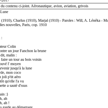
0-2017
 du contenu ci-joint. Aéronautique, avion, aviation, grivois
-Lune
l (1910), Charlus (1910), Marjal (1910) - Paroles : Will, A. Lénéka - Mus
ies nouvelles, Paris, cop. 1910
 :
ateur Colin
ntre un jour Fanchon la brune
 dit, malin :
 faire un tour au bois voisin
trouvé l' moyen
rvenir jusqu'à la lune
rde, mon coco
n joli p'tit aéro
ôt qu'elle l'a vu
ette a sauté d'ssus
ain :}
h, ah
h, ah !
s garde au démarrage