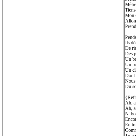
Méfie
Tiens
Mon c
Allon
Prend
Penda
Ils d
De ri
Des p
Un be
Un bo
Un cl
Dont 
Nous f
Du so
{Refr
Ah, a
Ah, a
N' bo
Encor
En to
Comm
Tu va