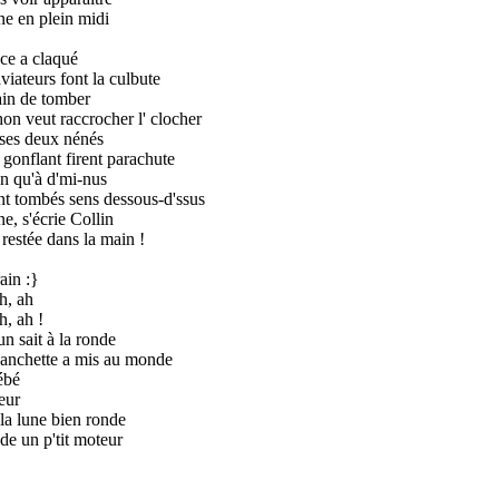
ne en plein midi
ice a claqué
viateurs font la culbute
ain de tomber
on veut raccrocher l' clocher
ses deux nénés
 gonflant firent parachute
en qu'à d'mi-nus
ont tombés sens dessous-d'ssus
e, s'écrie Collin
 restée dans la main !
ain :}
h, ah
h, ah !
n sait à la ronde
anchette a mis au monde
ébé
eur
la lune bien ronde
de un p'tit moteur