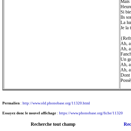
Mais 
Heure
Si bi
Ils s
La lu
Je la
{Refr
Ah, a
Ah, a
Fanch
Un go
Ah, a
Ah, a
Dont 
Possè
Permalien
:
http://www.old.phonobase.org/11320.html
Essayez donc le nouvel affichage
:
https://www.phonobase.org/fiche/11320
Recherche tout champ
Rec