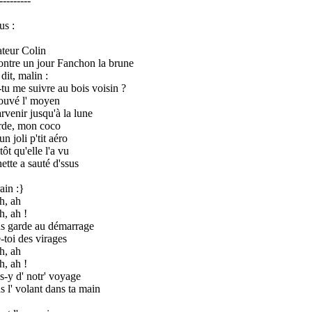
---------
us :
ateur Colin
ntre un jour Fanchon la brune
 dit, malin :
tu me suivre au bois voisin ?
trouvé l' moyen
rvenir jusqu'à la lune
rde, mon coco
un joli p'tit aéro
ôt qu'elle l'a vu
ette a sauté d'ssus
ain :}
h, ah
h, ah !
s garde au démarrage
-toi des virages
h, ah
h, ah !
s-y d' notr' voyage
s l' volant dans ta main