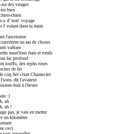
-toi des virages
-toi bien
hien-chien
s-y d' notr' voyage
s l' volant dans ta main
nt l'ascension
écouvrirent un tas de choses
ants vallons
etits mam'lons frais et ronds
au lac profond
is touffu, des replis roses
ocher de fer
le coq fier criait Chantecler
'sons, dit l'aviateur
ixante-huit à l'heure
ain :}
h, ah
h, ah !
uge pas, je vais en mettre
e un kilomètre
urnant
e ceci
s voir apparaître