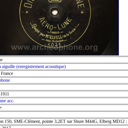
ue
 aiguille (enregistrement acoustique)
, France
phone
-1911
stre acc.
+
on 150, SME-Clément, pointe 3,2ET sur Shure M44G, Elberg MD12 : c