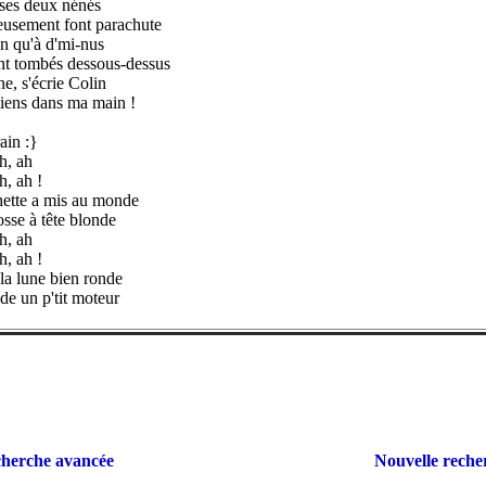
ses deux nénés
usement font parachute
en qu'à d'mi-nus
ont tombés dessous-dessus
ne, s'écrie Colin
 tiens dans ma main !
ain :}
h, ah
h, ah !
ette a mis au monde
sse à tête blonde
h, ah
h, ah !
la lune bien ronde
de un p'tit moteur
herche avancée
Nouvelle reche