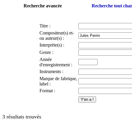
Recherche avancée
Recherche tout ch
Titre :
Compositeur(s) et-
ou auteur(s) :
Interprète(s) :
Genre :
Année
d'enregistrement :
Instruments :
Marque de fabrique,
label :
Format :
3 résultats trouvés