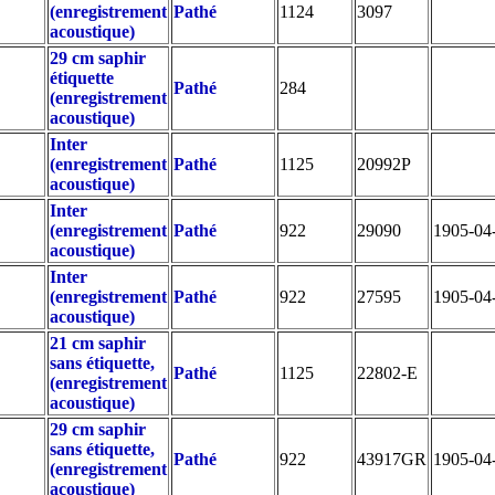
(enregistrement
Pathé
1124
3097
acoustique)
29 cm saphir
étiquette
Pathé
284
(enregistrement
acoustique)
Inter
(enregistrement
Pathé
1125
20992P
acoustique)
Inter
(enregistrement
Pathé
922
29090
1905-04
acoustique)
Inter
(enregistrement
Pathé
922
27595
1905-04
acoustique)
21 cm saphir
sans étiquette,
Pathé
1125
22802-E
(enregistrement
acoustique)
29 cm saphir
sans étiquette,
Pathé
922
43917GR
1905-04
(enregistrement
acoustique)