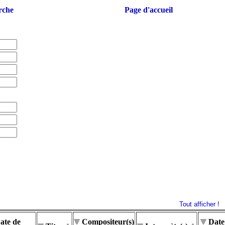
rche
Page d'accueil
Tout afficher !
ate de
Compositeur(s)
Date