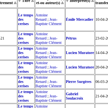
Titre
Interprète(s)
istrement
et-ou auteur(s)
transfe
Le temps
Antoine
des
Renard
;
Jean-
Émile Mercadier
10-04-2
cerises
Baptiste Clément
Le temps
Antoine
-21
des
Renard
;
Jean-
Pétrus
23-02-2
cerises
Baptiste Clément
Le temps
Antoine
des
Renard
;
Jean-
Lucien Muratore
14-04-2
cerises
Baptiste Clément
Le temps
Antoine
des
Renard
;
Jean-
Lucien Muratore
20-04-2
cerises
Baptiste Clément
Le temps
Antoine
des
Renard
;
Jean-
Pierre Surgères
06-03-2
cerises
Baptiste Clément
Le temps
Antoine
Gabriel
des
Renard
;
Jean-
21-04-2
Soulacroix
cerises
Baptiste Clément
Le temps
Antoine