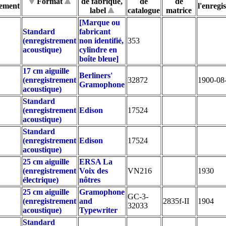
Format
de fabrique,
de
de
rement
l'enreg
label
catalogue
matrice
[Marque ou
Standard
fabricant
(enregistrement
non identifié,
353
acoustique)
cylindre en
boîte bleue]
17 cm aiguille
Berliners'
(enregistrement
32872
1900-08
Gramophone
acoustique)
Standard
(enregistrement
Edison
17524
acoustique)
Standard
(enregistrement
Edison
17524
acoustique)
25 cm aiguille
ERSA La
(enregistrement
Voix des
VN216
1930
électrique)
nôtres
25 cm aiguille
Gramophone
GC-3-
(enregistrement
and
2835f-II
1904
32033
acoustique)
Typewriter
Standard