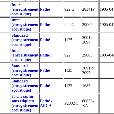
Inter
(enregistrement
Pathé
922 G
28341P
1905-04
acoustique)
Inter
(enregistrement
Pathé
922 G
29065
1905-04
acoustique)
Standard
3091 ou
(enregistrement
Pathé
1125
3097
acoustique)
Inter
(enregistrement
Pathé
922
29085
1905-04
acoustique)
Standard
3091 ou
(enregistrement
Pathé
1125
3097
acoustique)
Standard
(enregistrement
Pathé
1125
1685
acoustique)
35 cm saphir
sans étiquette,
Pathé -
60833-
P2002-1
(enregistrement
APGA
RA
acoustique)