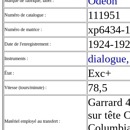
Odéon
Marque de fabrique, label :
111951
Numéro de catalogue :
xp6434-
Numéro de matrice :
1924-19
Date de l'enregistrement :
dialogue,
Instruments :
Exc+
État :
78,5
Vitesse (tours/minute) :
Garrard 
sur tête
Matériel employé au transfert :
Columbia