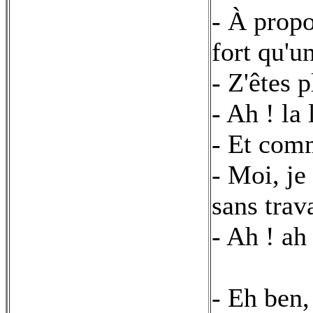
- À propo
fort qu'
- Z'êtes 
- Ah ! la
- Et com
- Moi, je
sans trava
- Ah ! ah 
- Eh ben,