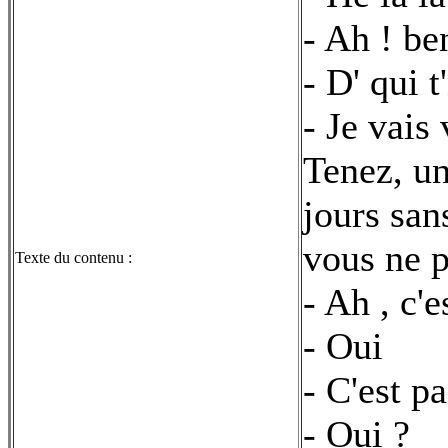
- Ah ! ben
- D' qui 
- Je vais 
Tenez, un
jours san
vous ne p
Texte du contenu :
- Ah , c'e
- Oui
- C'est p
- Oui ?