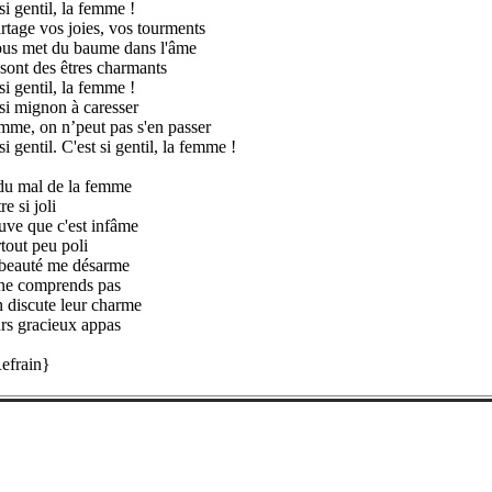
si gentil, la femme !
rtage vos joies, vos tourments
us met du baume dans l'âme
 sont des êtres charmants
si gentil, la femme !
 si mignon à caresser
mme, on n’peut pas s'en passer
si gentil. C'est si gentil, la femme !
du mal de la femme
re si joli
ouve que c'est infâme
rtout peu poli
beauté me désarme
 ne comprends pas
 discute leur charme
urs gracieux appas
efrain}