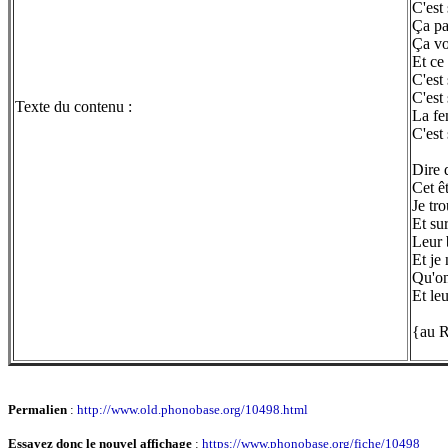
C'est 
Ça pa
Ça vo
Et ce
C'est 
C'est
Texte du contenu :
La fe
C'est 
Dire 
Cet êt
Je tr
Et su
Leur 
Et je
Qu'on
Et le
{au R
Permalien
:
http://www.old.phonobase.org/10498.html
Essayez donc le nouvel affichage
:
https://www.phonobase.org/fiche/10498