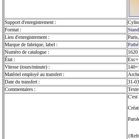
Support d'enregistrement :
Cylin
Format :
Stand
Lieu d'enregistrement :
Paris
Marque de fabrique, label :
Pathé
Numéro de catalogue :
1620
État :
Exc+
Vitesse (tours/minute) :
140=
Matériel employé au transfert :
Arché
Date du transfert :
31-0
Commentaires :
Texte
C'est
Créat
Parol
{Refr