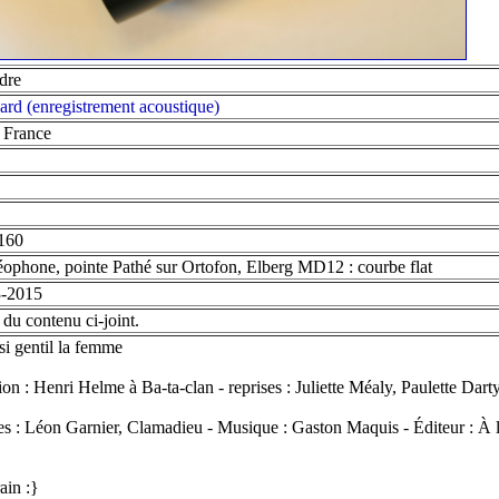
dre
ard (enregistrement acoustique)
, France
160
ophone, pointe Pathé sur Ortofon, Elberg MD12 : courbe flat
3-2015
 du contenu ci-joint.
 si gentil la femme
ion : Henri Helme à Ba-ta-clan - reprises : Juliette Méaly, Paulette Dart
es : Léon Garnier, Clamadieu - Musique : Gaston Maquis - Éditeur : À
ain :}