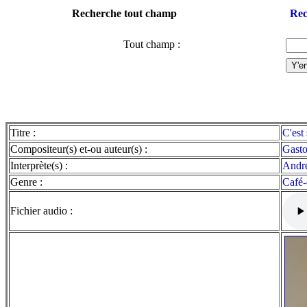
Recherche tout champ
Rec
Tout champ :
Titre :
C'est
Compositeur(s) et-ou auteur(s) :
Gast
Interprète(s) :
Andr
Genre :
Café-
Fichier audio :