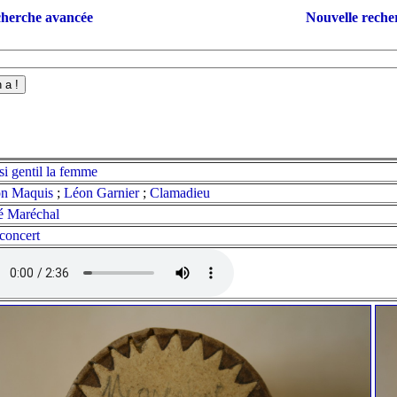
herche avancée
Nouvelle reche
 si gentil la femme
on Maquis
;
Léon Garnier
;
Clamadieu
é Maréchal
concert