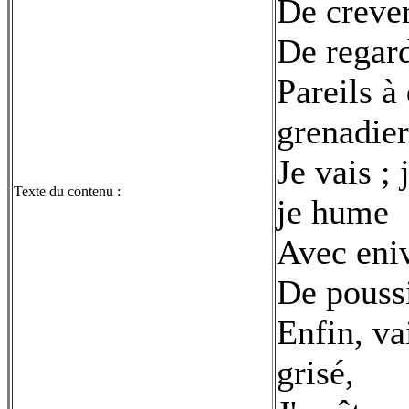
De crever
De regard
Pareils à
grenadier
Je vais ;
Texte du contenu :
je hume
Avec eniv
De poussi
Enfin, va
grisé,