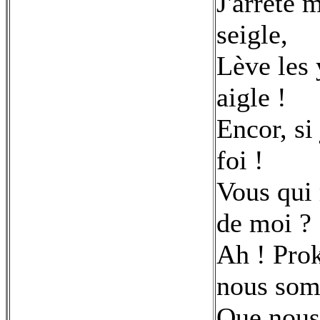
J'arrête 
seigle,
Lève les 
aigle !
Encor, s
foi !
Vous qui
de moi ?
Ah ! Prok
nous so
Que nous 