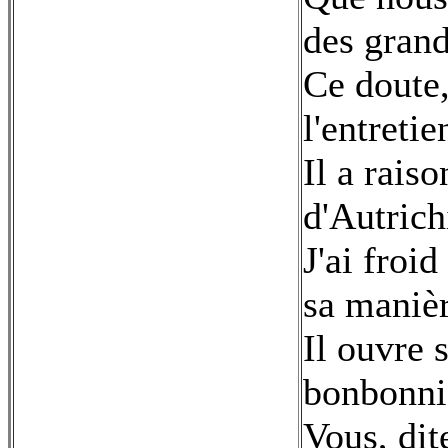
des gran
Ce doute,
l'entretie
Il a raiso
d'Autrich
J'ai froi
sa manièr
Il ouvre
bonbonniè
Vous, dit