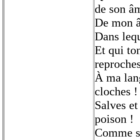
de son â
De mon â
Dans lequ
Et qui to
reproche
À ma lang
cloches !
Salves et
poison !
Comme si