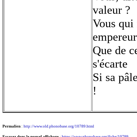
valeur ?
Vous qui 
empereur
Que de ce
s'écarte
Si sa pâl
!
Permalien
:
http://www.old.phonobase.org/10789.html
Essayez donc le nouvel affichage
:
https://www.phonobase.org/fiche/10789