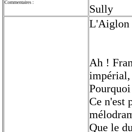
Commentaires :
Sully
L'Aiglon 
Ah ! Fran
impérial,
Pourquoi 
Ce n'est 
mélodra
Que le du