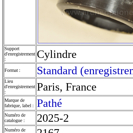
Support
Cylindre
d'enregistrement
:
Standard (enregistre
Format :
Lieu
Paris, France
d'enregistrement
:
Pathé
Marque de
fabrique, label :
2025-2
Numéro de
catalogue :
2167
Numéro de