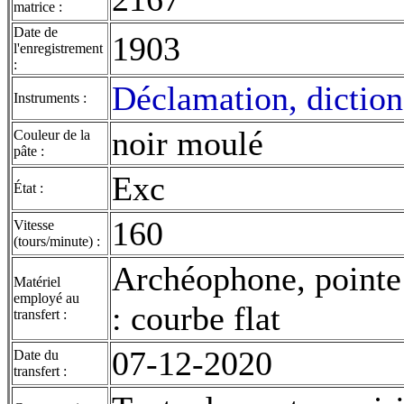
matrice :
Date de
1903
l'enregistrement
:
Déclamation, dictio
Instruments :
noir moulé
Couleur de la
pâte :
Exc
État :
160
Vitesse
(tours/minute) :
Archéophone, pointe
Matériel
employé au
: courbe flat
transfert :
07-12-2020
Date du
transfert :