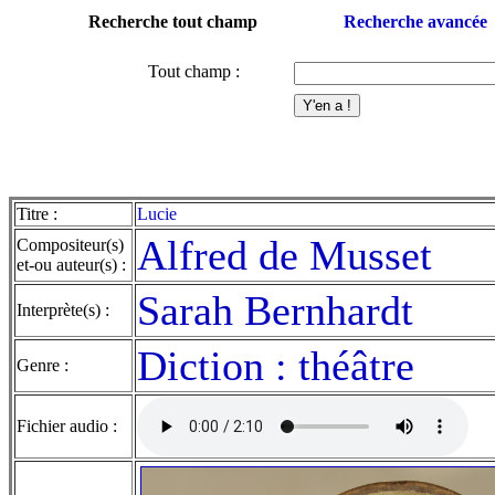
Recherche tout champ
Recherche avancée
Tout champ :
Titre :
Lucie
Alfred de Musset
Compositeur(s)
et-ou auteur(s) :
Sarah Bernhardt
Interprète(s) :
Diction : théâtre
Genre :
Fichier audio :