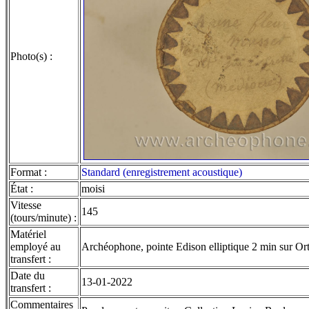
Photo(s) :
Format :
Standard (enregistrement acoustique)
État :
moisi
Vitesse
145
(tours/minute) :
Matériel
employé au
Archéophone, pointe Edison elliptique 2 min sur Or
transfert :
Date du
13-01-2022
transfert :
Commentaires