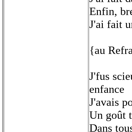
Enfin, br
J'ai fait 
{au Refr
J'fus sci
enfance
J'avais p
Un goût t
Dans tous