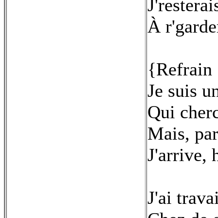
J'resterai
À r'garde
{Refrain 
Je suis u
Qui cherc
Mais, par
J'arrive, 
J'ai trav