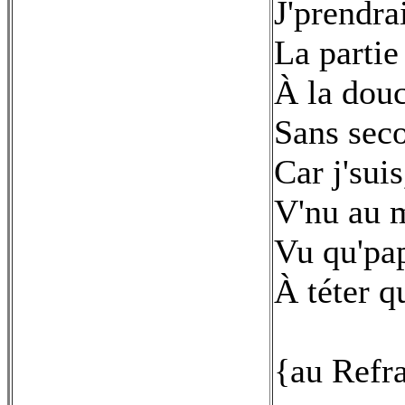
J'prendr
La partie
À la dou
Sans sec
Car j'sui
V'nu au 
Vu qu'pa
À téter q
{au Refr