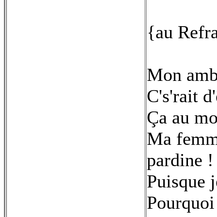
{au Refr
Mon ambit
C's'rait 
Ça au moi
Ma femme 
pardine !
Puisque je
Pourquoi q