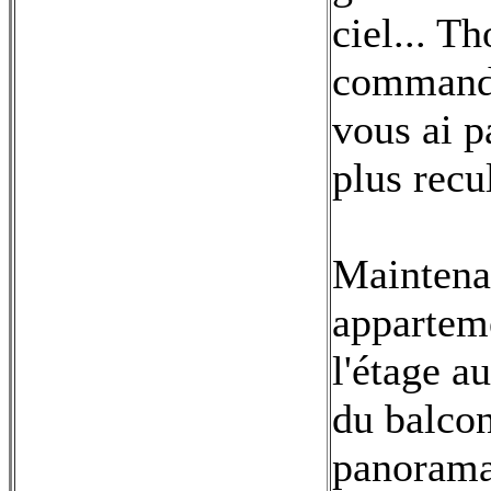
ciel... Th
commande
vous ai pa
plus recu
Maintenan
apparteme
l'étage a
du balcon
panorama 