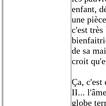
enfant, d
une pièce
c'est très
bienfaitr
de sa mai
croit qu'e
Ça, c'est
II... l'â
globe ter