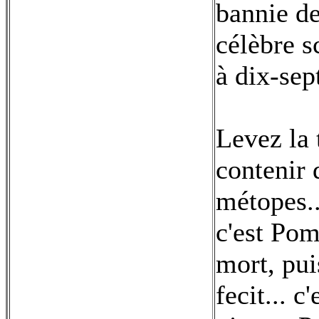
bannie de
célèbre s
à dix-sep
Levez la 
contenir 
métopes..
c'est Pom
mort, pui
fecit... c'