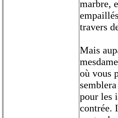
marbre, e
empaillé
travers d
Mais aupa
mesdames 
où vous 
semblera 
pour les 
contrée. 