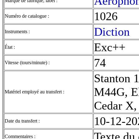
Aéropho
Marque de fabrique, label :
1026
Numéro de catalogue :
Diction
Instruments :
Exc++
État :
74
Vitesse (tours/minute) :
Stanton 1
M44G, El
Matériel employé au transfert :
Cedar X, 
10-12-20
Date du transfert :
Texte du 
Commentaires :