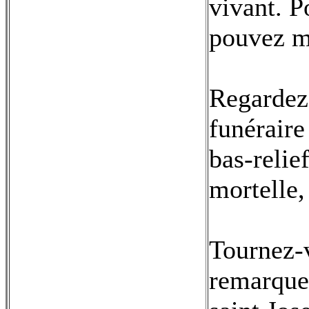
vivant. P
pouvez mo
Regardez 
funérair
bas-relie
mortelle,
Tournez-v
remarquez