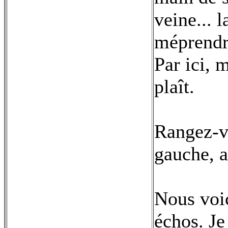
veine... l
méprendre
Par ici, 
plaît.
Rangez-vo
gauche, a
Nous voic
échos. Je