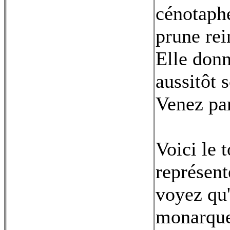
cénotaphe
prune rei
Elle donn
aussitôt 
Venez par
Voici le 
représent
voyez qu'
monarque