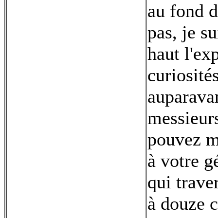
au fond d
pas, je s
haut l'ex
curiosité
auparavan
messieurs
pouvez m
à votre g
qui trave
à douze c