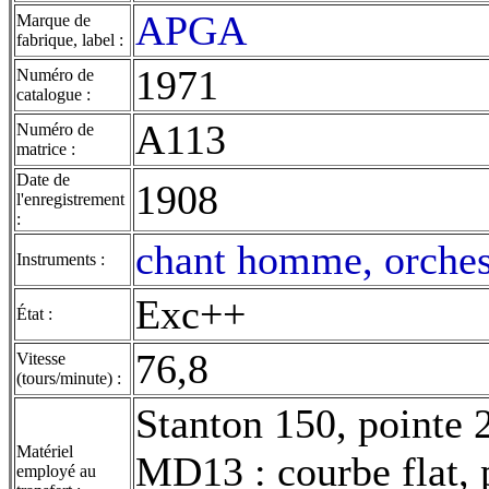
APGA
Marque de
fabrique, label :
1971
Numéro de
catalogue :
A113
Numéro de
matrice :
Date de
1908
l'enregistrement
:
chant homme, orches
Instruments :
Exc++
État :
76,8
Vitesse
(tours/minute) :
Stanton 150, pointe
Matériel
MD13 : courbe flat, 
employé au