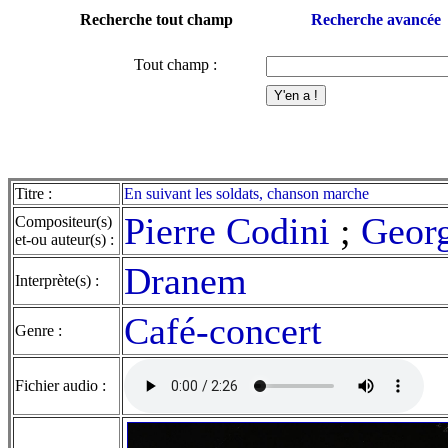
Recherche tout champ
Recherche avancée
Tout champ :
Titre :
En suivant les soldats, chanson marche
Pierre Codini
;
Georg
Compositeur(s)
et-ou auteur(s) :
Dranem
Interprète(s) :
Café-concert
Genre :
Fichier audio :