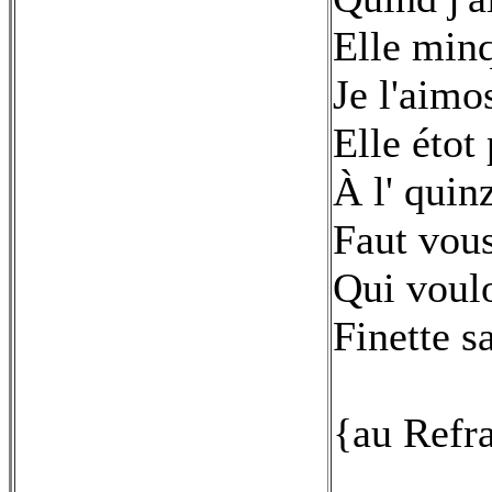
Elle min
Je l'aim
Elle étot 
À l' quin
Faut vous
Qui voulo
Finette s
{au Refr