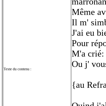
marronan
Même aveu
Il m' sim
J'ai eu b
Pour rép
M'a crié
Ou j' vou
Texte du contenu :
{au Refr
Quind j'a