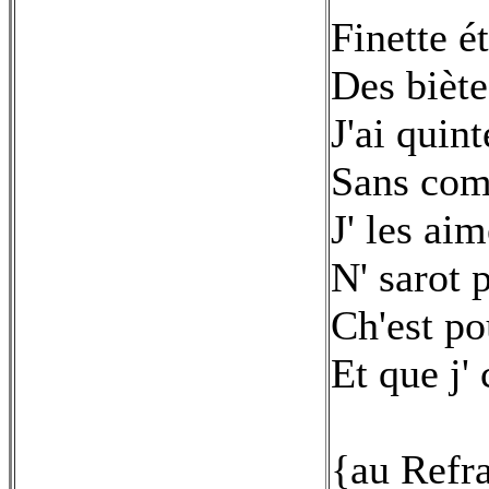
Finette ét
Des biète
J'ai quin
Sans comp
J' les ai
N' sarot 
Ch'est po
Et que j'
{au Refr