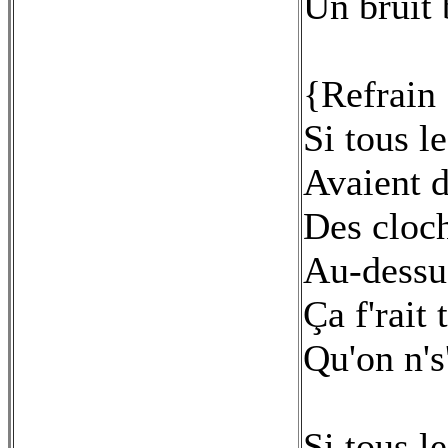
Un bruit 
{Refrain 
Si tous l
Avaient d
Des cloch
Au-dessus
Ça f'rait 
Qu'on n's
Si tous l