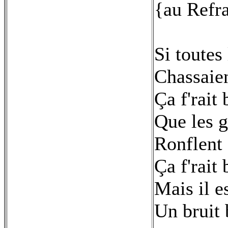
{au Refr
Si toutes
Chassaie
Ça f'rait
Que les 
Ronflent
Ça f'rait
Mais il e
Un bruit 