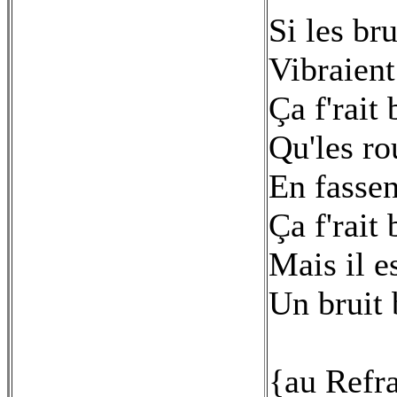
Si les br
Vibraien
Ça f'rait
Qu'les r
En fassen
Ça f'rait
Mais il e
Un bruit 
{au Refr