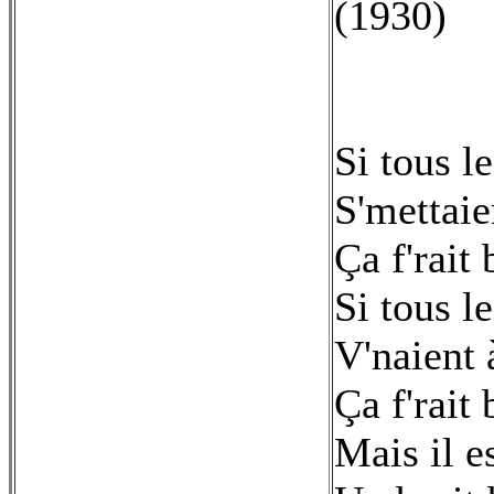
(1930)
Si tous 
S'mettaien
Ça f'rait
Si tous l
V'naient à
Ça f'rait
Mais il e