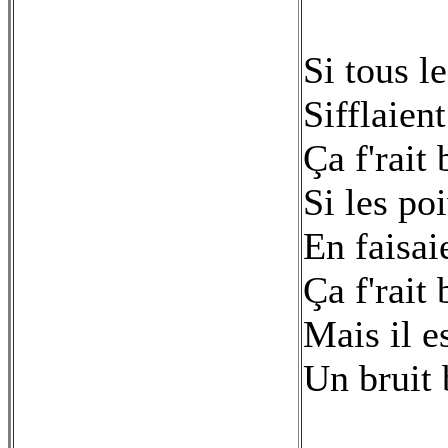
Si tous l
Sifflaie
Ça f'rait
Si les po
En faisai
Ça f'rait
Mais il e
Un bruit 