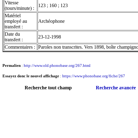
Vitesse
123 ; 160 ; 123
(tours/minute) :
Matériel
employé au
Archéophone
transfert :
Date du
23-12-1998
transfert :
Commentaires :
Paroles non transcrites. Vers 1898, boîte champig
Permalien
:
http://www.old.phonobase.org/267.html
Essayez donc le nouvel affichage
:
https://www.phonobase.org/fiche/267
Recherche tout champ
Recherche avancée