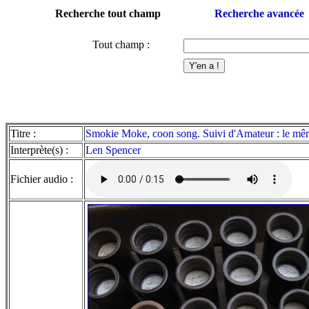
Recherche tout champ
Recherche avancée
Tout champ :
Titre :
Smokie Moke, coon song. Suivi d'Amateur : le même
Interprète(s) :
Len Spencer
Fichier audio :