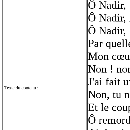
Ô Nadir, 
Ô Nadir, l
Ô Nadir, 
Par quell
Mon cœur 
Non ! non
J'ai fait 
Texte du contenu :
Non, tu n'
Et le cou
Ô remords