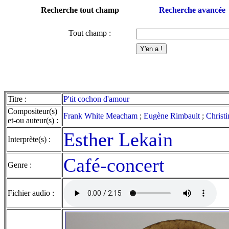
Recherche tout champ
Recherche avancée
Tout champ :
Titre :
P'tit cochon d'amour
Compositeur(s)
Frank White Meacham
;
Eugène Rimbault
;
Christi
et-ou auteur(s) :
Esther Lekain
Interprète(s) :
Café-concert
Genre :
Fichier audio :