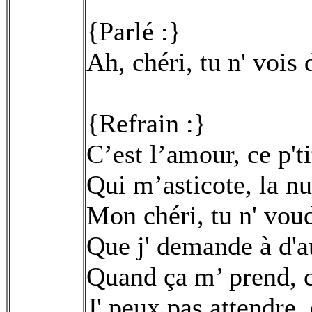
{Parlé :}
Ah, chéri, tu n' vois
{Refrain :}
C’est l’amour, ce p'
Qui m’asticote, la nui
Mon chéri, tu n' vou
Que j' demande à d'
Quand ça m’ prend, c
J' peux pas attendre