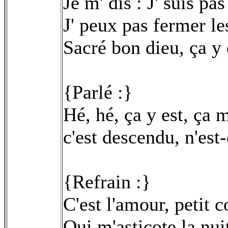
Je m' dis : J' suis pa
J' peux pas fermer l
Sacré bon dieu, ça y
{Parlé :}
Hé, hé, ça y est, ça m
c'est descendu, n'est
{Refrain :}
C'est l'amour, petit
Qui m'asticote la nuit