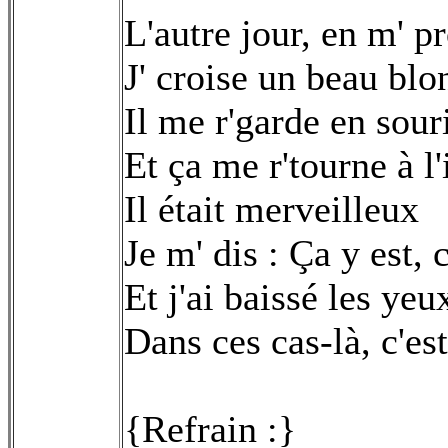
L'autre jour, en m' p
J' croise un beau bl
Il me r'garde en sour
Et ça me r'tourne à 
Il était merveilleux
Je m' dis : Ça y est, 
Et j'ai baissé les yeu
Dans ces cas-là, c'e
{Refrain :}