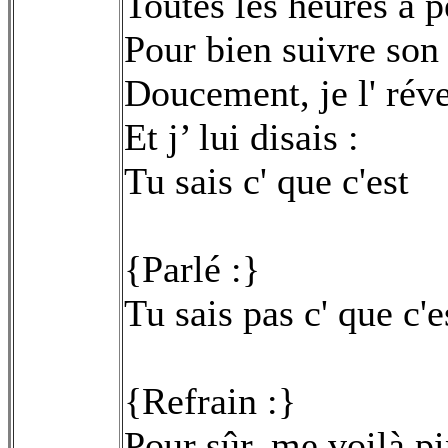
Toutes les heures à p
Pour bien suivre so
Doucement, je l' réve
Et j’ lui disais :
Tu sais c' que c'est
{Parlé :}
Tu sais pas c' que c
{Refrain :}
Pour sûr, me voilà p