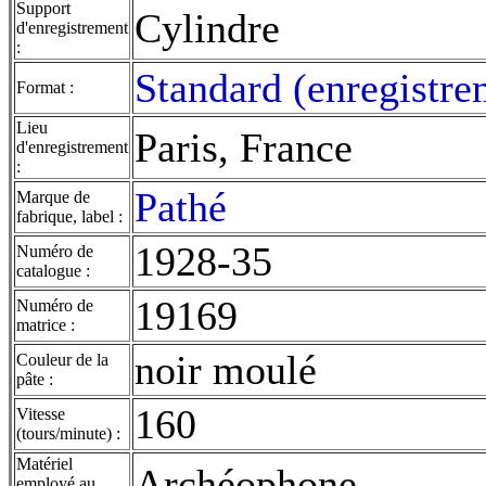
Support
Cylindre
d'enregistrement
:
Standard (enregistre
Format :
Lieu
Paris, France
d'enregistrement
:
Pathé
Marque de
fabrique, label :
1928-35
Numéro de
catalogue :
19169
Numéro de
matrice :
noir moulé
Couleur de la
pâte :
160
Vitesse
(tours/minute) :
Matériel
Archéophone
employé au