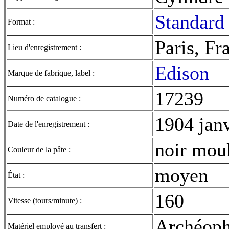
Standard 
Format :
Paris, Fr
Lieu d'enregistrement :
Edison
Marque de fabrique, label :
17239
Numéro de catalogue :
1904 janv
Date de l'enregistrement :
noir mou
Couleur de la pâte :
moyen
État :
160
Vitesse (tours/minute) :
Archéop
Matériel employé au transfert :