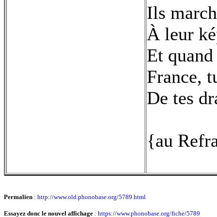
Ils marc
À leur ké
Et quand 
France, t
De tes dr
{au Refr
Permalien
:
http://www.old.phonobase.org/5789.html
Essayez donc le nouvel affichage
:
https://www.phonobase.org/fiche/5789