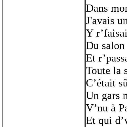
Dans mo
J'avais u
Y r’faisa
Du salon
Et r’pass
Toute la 
C’était s
Un gars 
V’nu à P
Et qui d’