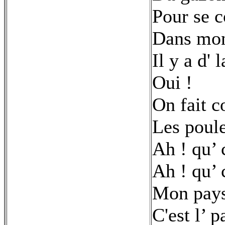
Pour se c
Dans mon
Il y a d'
Oui !
On fait c
Les poule
Ah ! qu’ c
Ah ! qu’ c
Mon pay
C'est l’ p