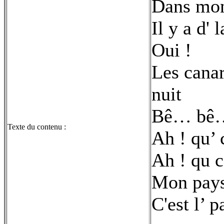
Dans mon
Il y a d'
Oui !
Les canar
nuit
Bê… bê… 
Texte du contenu :
Ah ! qu’ c
Ah ! qu c’
Mon pay
C'est l’ p