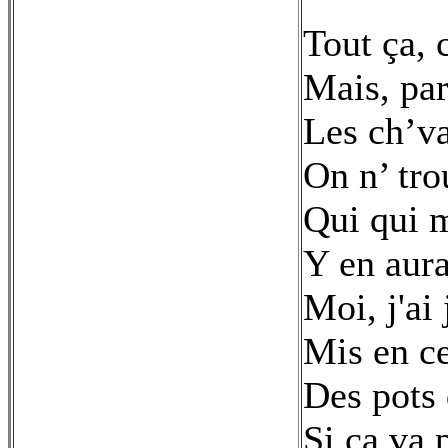
Tout ça, c
Mais, pa
Les ch’va
On n’ tro
Qui qui m
Y en aura
Moi, j'ai
Mis en c
Des pots 
Si ça va 