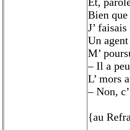
Et, parol
Bien que 
J’ faisai
Un agent
M’ poursu
– Il a pe
L’ mors a
– Non, c’
{au Refr