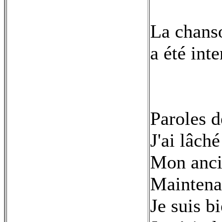
La chans
a été int
Paroles d
J'ai lâch
Mon anci
Maintenan
Je suis b