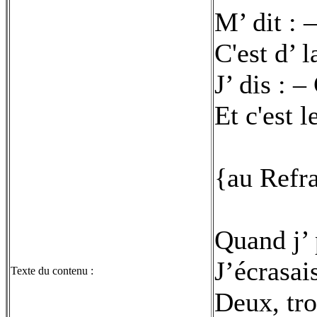
M’ dit : 
C'est d’ 
J’ dis : –
Et c'est l
{au Refr
Quand j’
J’écrasai
Texte du contenu :
Deux, tro