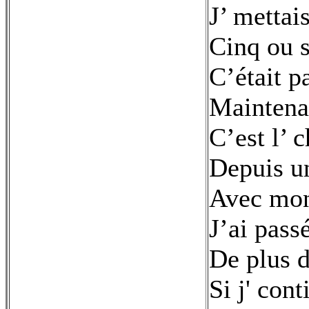
J’ mettai
Cinq ou s
C’était p
Maintenan
C’est l’ 
Depuis u
Avec mon
J’ai passé
De plus d
Si j' cont