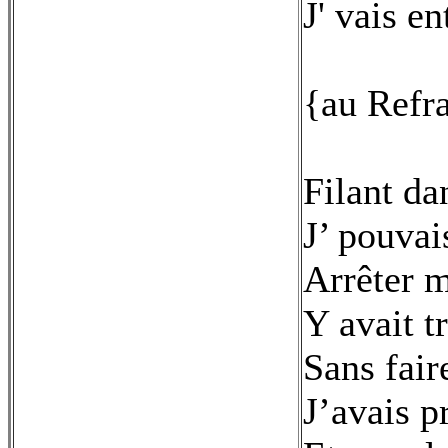
J' vais e
{au Refr
Filant da
J’ pouvai
Arrêter 
Y avait t
Sans fair
J’avais p