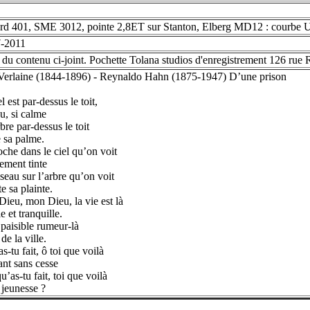
rd 401, SME 3012, pointe 2,8ET sur Stanton, Elberg MD12 : courbe US
7-2011
 du contenu ci-joint. Pochette Tolana studios d'enregistrement 126 rue
Verlaine (1844-1896) - Reynaldo Hahn (1875-1947) D’une prison
l est par-dessus le toit,
eu, si calme
bre par-dessus le toit
 sa palme.
oche dans le ciel qu’on voit
ment tinte
seau sur l’arbre qu’on voit
e sa plainte.
ieu, mon Dieu, la vie est là
 et tranquille.
 paisible rumeur-là
de la ville.
s-tu fait, ô toi que voilà
ant sans cesse
u’as-tu fait, toi que voilà
 jeunesse ?