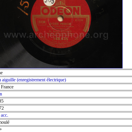
ue
 aiguille (enregistrement électrique)
, France
n
35
72
 acc.
moulé
+