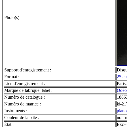
Photo(s) :
Support d'enregistrement :
Disq
Format :
25 cm
Lieu d'enregistrement :
Paris
Marque de fabrique, label :
Odéo
Numéro de catalogue :
1886
Numéro de matrice :
ki-21
Instruments :
piano
Couleur de la pâte :
noir 
État :
Exc+