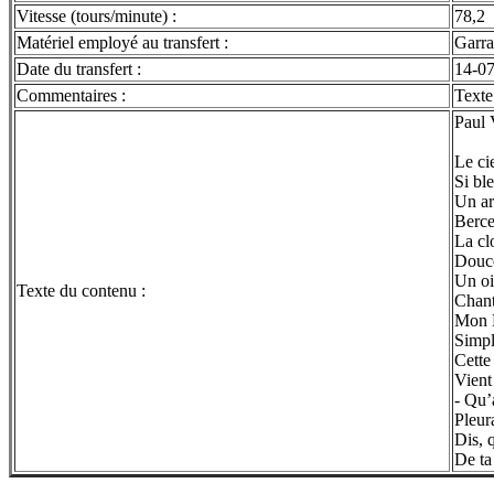
Vitesse (tours/minute) :
78,2
Matériel employé au transfert :
Garra
Date du transfert :
14-0
Commentaires :
Texte
Paul 
Le cie
Si bl
Un ar
Berce
La cl
Douce
Un oi
Texte du contenu :
Chant
Mon D
Simple
Cette
Vient 
- Qu’a
Pleur
Dis, q
De ta