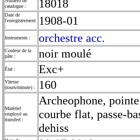
18018
Numéro de
catalogue :
Date de
1908-01
l'enregistrement
:
orchestre acc.
Instruments :
noir moulé
Couleur de la
pâte :
Exc+
État :
160
Vitesse
(tours/minute) :
Archeophone, pointe
Matériel
courbe flat, passe-b
employé au
transfert :
dehiss