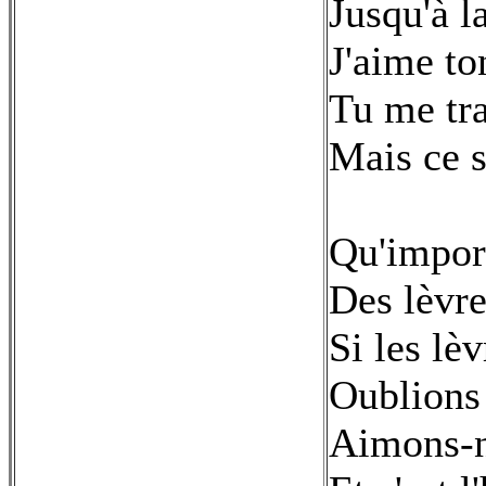
Jusqu'à l
J'aime t
Tu me tr
Mais ce so
Qu'import
Des lèvre
Si les lè
Oublions 
Aimons-no