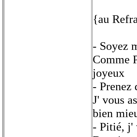
{au Refr
- Soyez 
Comme Pé
joyeux
- Prenez 
J' vous a
bien mie
- Pitié, 