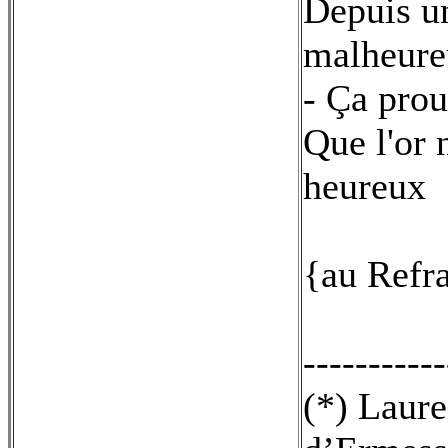
Depuis un
malheure
- Ça prou
Que l'or 
heureux
{au Refr
-----------
(*) Laure