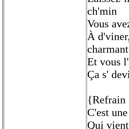
ch'min
Vous avez 
À d'viner,
charmant
Et vous l
Ça s' dev
{Refrain 
C'est une
Qui vien