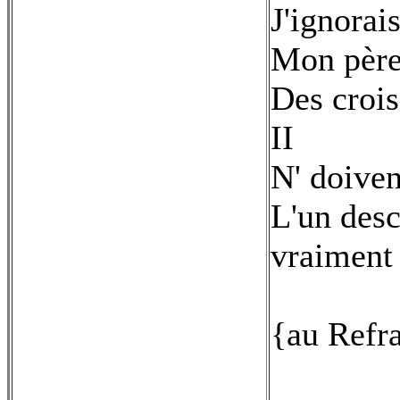
J'ignorais
Mon père
Des croi
II
N' doiven
L'un desc
vraiment
{au Refr