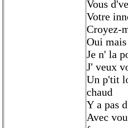
Vous d've
Votre in
Croyez-mo
Oui mais 
Je n' la p
J' veux v
Un p'tit 
chaud
Y a pas d
Avec vous